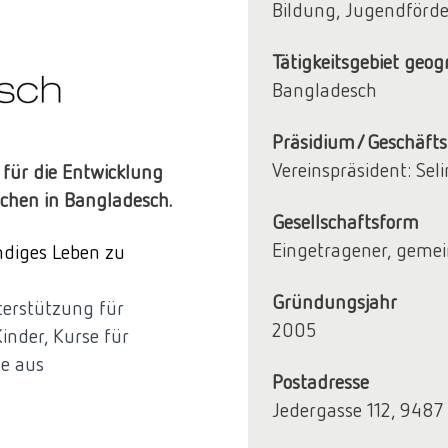
Bildung, Jugendförd
Tätigkeitsgebiet geog
Bangladesch
Präsidium/Geschäfts
Vereinspräsident: Se
 für die Entwicklung
chen in Bangladesch.
Gesellschaftsform
Eingetragener, gemei
ndiges Leben zu
Gründungsjahr
terstützung für
2005
inder, Kurse für
de aus
Postadresse
Jedergasse 112, 948