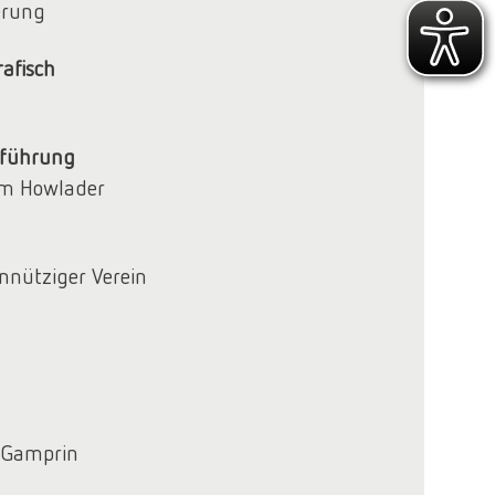
erung
rafisch
führung
lim Howlader
nnütziger Verein
7 Gamprin