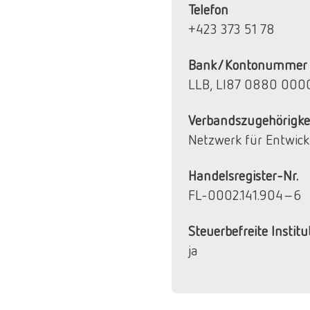
Telefon
+423 373 51 78
Bank/Kontonummer
LLB, LI87 0880 000
Verbandszugehörigke
Netzwerk für Entwic
Handelsregister-Nr.
FL-0002.141.904-6
Steuerbefreite Institu
ja